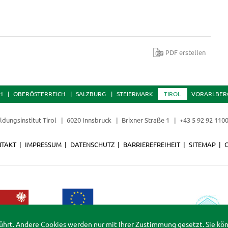
PDF erstellen
H
OBERÖSTERREICH
SALZBURG
STEIERMARK
TIROL
VORARLBER
ldungsinstitut Tirol
6020 Innsbruck
Brixner Straße 1
+43 5 92 92 110
TAKT
IMPRESSUM
DATENSCHUTZ
BARRIEREFREIHEIT
SITEMAP
ührt. Andere Cookies werden nur mit Ihrer Zustimmung gesetzt. Sie kö