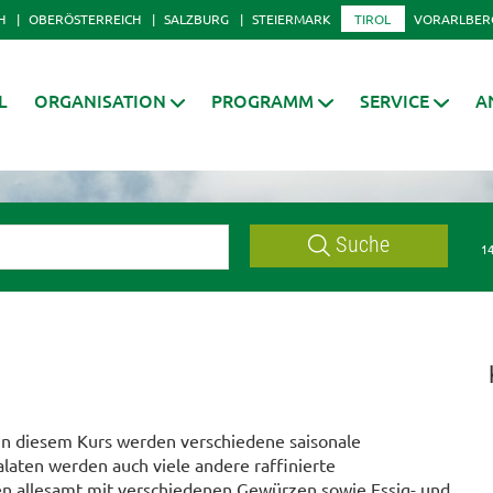
H
OBERÖSTERREICH
SALZBURG
STEIERMARK
TIROL
VORARLBER
L
ORGANISATION
PROGRAMM
SERVICE
A
Suche
14
 In diesem Kurs werden verschiedene saisonale
alaten werden auch viele andere raffinierte
en allesamt mit verschiedenen Gewürzen sowie Essig- und