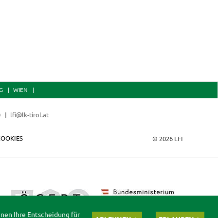
G
WIEN
0
lfi@lk-tirol.at
COOKIES
© 2026 LFI
nnen Ihre Entscheidung für