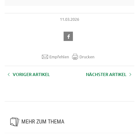
11.03.2026
Empfehlen
Drucken
VORIGER ARTIKEL
NÄCHSTER ARTIKEL
Zertifikatslehrgang
Zertifikatslehrgang „Green Care -
„Aufbaulehrgang
Gesundheit fördern am Hof"
Überbetriebliche Klauenpflege"
MEHR ZUM THEMA