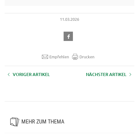
11.03.2026
Empfehlen
Drucken
VORIGER ARTIKEL
NÄCHSTER ARTIKEL
Zertifikatslehrgang
Zertifikatslehrgang „Green Care -
„Aufbaulehrgang
Gesundheit fördern am Hof"
Überbetriebliche Klauenpflege"
MEHR ZUM THEMA