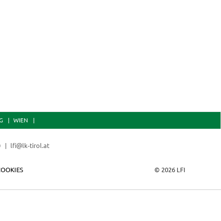
G
WIEN
0
lfi@lk-tirol.at
COOKIES
© 2026 LFI