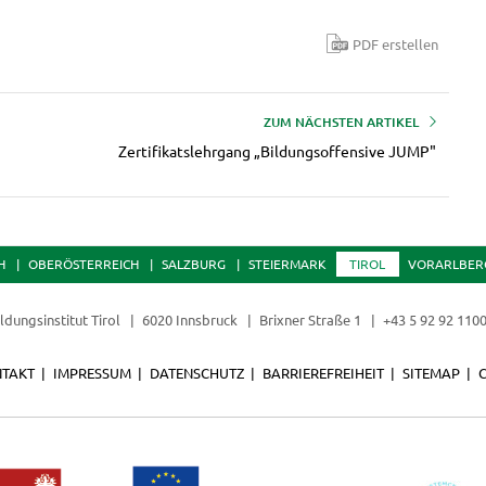
PDF erstellen
ZUM NÄCHSTEN ARTIKEL
Zertifikatslehrgang „Bildungsoffensive JUMP"
H
OBERÖSTERREICH
SALZBURG
STEIERMARK
TIROL
VORARLBER
ldungsinstitut Tirol
6020 Innsbruck
Brixner Straße 1
+43 5 92 92 110
TAKT
IMPRESSUM
DATENSCHUTZ
BARRIEREFREIHEIT
SITEMAP