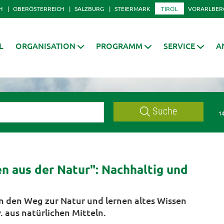
H
OBERÖSTERREICH
SALZBURG
STEIERMARK
TIROL
VORARLBER
L
ORGANISATION
PROGRAMM
SERVICE
A
Suche
14
n aus der Natur": Nachhaltig und
 den Weg zur Natur und lernen altes Wissen
 aus natürlichen Mitteln.