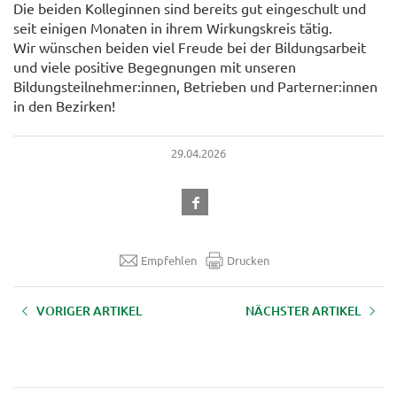
Die beiden Kolleginnen sind bereits gut eingeschult und
seit einigen Monaten in ihrem Wirkungskreis tätig.
Wir wünschen beiden viel Freude bei der Bildungsarbeit
und viele positive Begegnungen mit unseren
Bildungsteilnehmer:innen, Betrieben und Parterner:innen
in den Bezirken!
29.04.2026
Empfehlen
Drucken
VORIGER ARTIKEL
NÄCHSTER ARTIKEL
Buchvorstellung - Alpine
Forstwirtschaftliche
Vitalküche
Weiterbildung in Rotholz –
Praxiswissen am Puls der Zeit