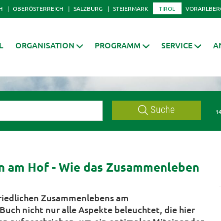
H
OBERÖSTERREICH
SALZBURG
STEIERMARK
TIROL
VORARLBER
L
ORGANISATION
PROGRAMM
SERVICE
A
Suche
14
en am Hof - Wie das Zusammenleben
 friedlichen Zusammenlebens am
uch nicht nur alle Aspekte beleuchtet, die hier