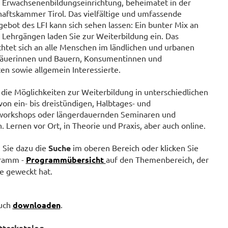
 Erwachsenenbildungseinrichtung, beheimatet in der
haftskammer Tirol. Das vielfältige und umfassende
ebot des LFI kann sich sehen lassen: Ein bunter Mix an
 Lehrgängen laden Sie zur Weiterbildung ein. Das
htet sich an alle Menschen im ländlichen und urbanen
äuerinnen und Bauern, Konsumentinnen und
n sowie allgemein Interessierte.
die Möglichkeiten zur Weiterbildung in unterschiedlichen
on ein- bis dreistündigen, Halbtages- und
orkshops oder längerdauernden Seminaren und
 Lernen vor Ort, in Theorie und Praxis, aber auch online.
Sie dazu die
Suche
im oberen Bereich oder klicken Sie
gramm -
Programmübersicht
auf den Themenbereich, der
se geweckt hat.
auch
downloaden
.
tterkatalog
.