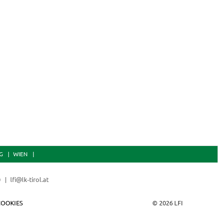
G
WIEN
0
lfi@lk-tirol.at
COOKIES
© 2026 LFI