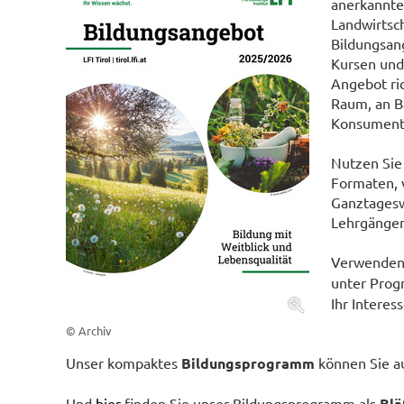
anerkannte
Landwirtsc
Bildungsang
Kursen und
Angebot ric
Raum, an B
Konsumente
Nutzen Sie 
Formaten, v
Ganztagesw
Lehrgängen.
Verwenden 
unter Pro
Ihr Interes
© Archiv
Unser kompaktes
Bildungsprogramm
können Sie 
Und
hier
finden Sie unser Bildungsprogramm als
Blä