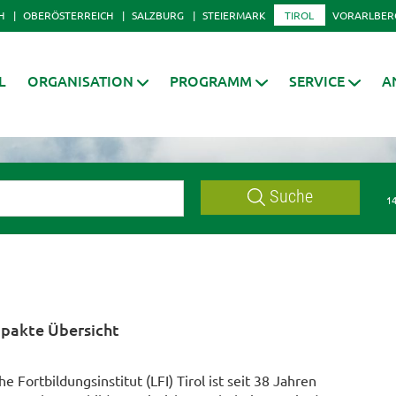
H
OBERÖSTERREICH
SALZBURG
STEIERMARK
TIROL
VORARLBER
L
ORGANISATION
PROGRAMM
SERVICE
A
Suche
14
mpakte Übersicht
e Fortbildungsinstitut (LFI) Tirol ist seit 38 Jahren