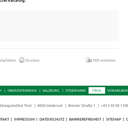
mpfehlen
Drucken
PDF erstellen
H
OBERÖSTERREICH
SALZBURG
STEIERMARK
TIROL
VORARLBER
ldungsinstitut Tirol
6020 Innsbruck
Brixner Straße 1
+43 5 92 92 110
TAKT
IMPRESSUM
DATENSCHUTZ
BARRIEREFREIHEIT
SITEMAP