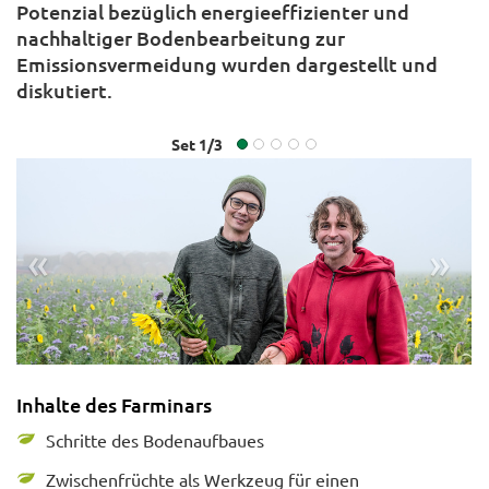
Potenzial bezüglich energieeffizienter und
nachhaltiger Bodenbearbeitung zur
Emissionsvermeidung wurden dargestellt und
diskutiert.
Set
1
/
3
«
»
Inhalte des Farminars
Schritte des Bodenaufbaues
Farminar Zukunftsfitter Bodenaufbau
© NETZWERK ZUKNFTSRAUM
Zwischenfrüchte als Werkzeug für einen
LAND/Ing. Gerald PFABIGAN