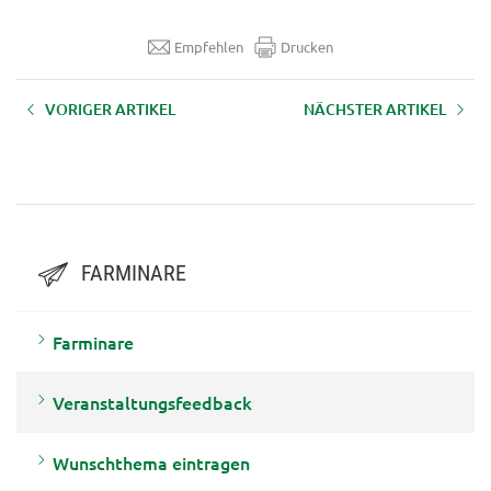
Empfehlen
Drucken
VORIGER ARTIKEL
NÄCHSTER ARTIKEL
AUFZEICHNUNG LFI-Farminar
AUFZEICHNUNG LFI-Farminar
"Sicherheit bei der Waldarbeit" -
"Almweidemanagement" -
17.12.2019
19.06.2019
FARMINARE
Farminare
Veranstaltungsfeedback
Wunschthema eintragen