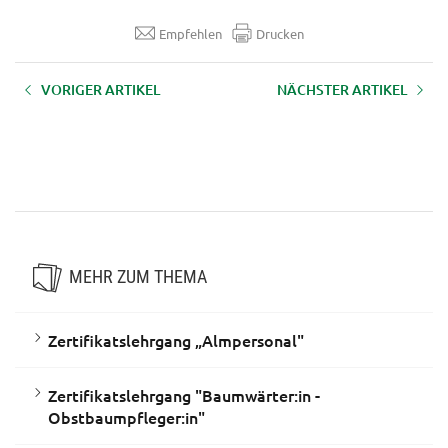
Empfehlen
Drucken
VORIGER ARTIKEL
NÄCHSTER ARTIKEL
Zertifikatslehrgang
Zertifikatslehrgang
„Bodenpraktiker:in für das
„Seminarbäuerin/Seminarbauer"
Grünland“ bzw.
„Bodenpraktiker:in für das
Ackerland“
MEHR ZUM THEMA
Zertifikatslehrgang „Almpersonal"
Zertifikatslehrgang "Baumwärter:in -
Obstbaumpfleger:in"