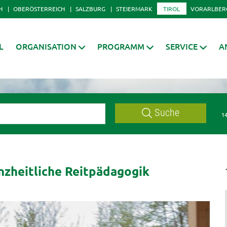
H
OBERÖSTERREICH
SALZBURG
STEIERMARK
TIROL
VORARLBER
L
ORGANISATION
PROGRAMM
SERVICE
A
Suche
14
nzheitliche Reitpädagogik