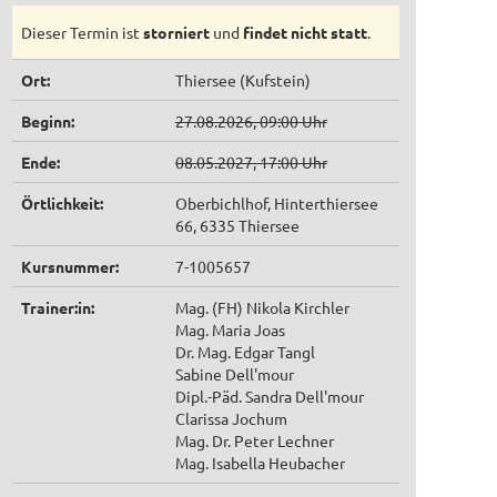
Dieser Termin ist
storniert
und
findet nicht statt
.
Ort:
Thiersee (Kufstein)
Beginn:
27.08.2026, 09:00 Uhr
Ende:
08.05.2027, 17:00 Uhr
Örtlichkeit:
Oberbichlhof, Hinterthiersee
66, 6335 Thiersee
Kursnummer:
7-1005657
Trainer:in:
Mag. (FH) Nikola Kirchler
Mag. Maria Joas
Dr. Mag. Edgar Tangl
Sabine Dell'mour
Dipl.-Päd. Sandra Dell'mour
Clarissa Jochum
Mag. Dr. Peter Lechner
Mag. Isabella Heubacher