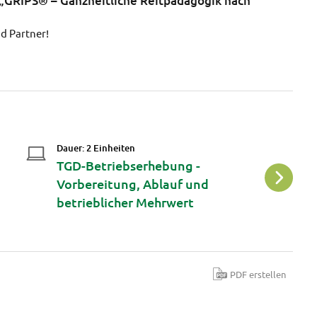
 „GRIPS® – Ganzheitliche Reitpädagogik nach
d Partner!
Dauer: 2 Einheiten
Da
d
TGD-Betriebserhebung -
N
Vorbereitung, Ablauf und
Z
betrieblicher Mehrwert
PDF erstellen