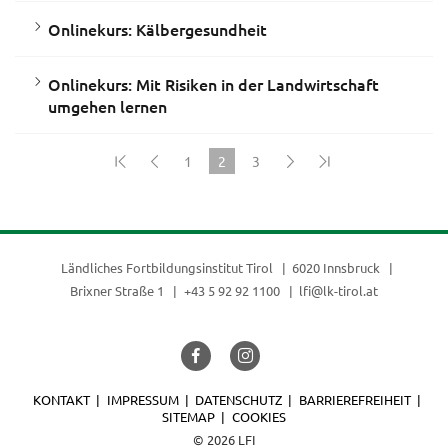
Onlinekurs: Kälbergesundheit
Onlinekurs: Mit Risiken in der Landwirtschaft
umgehen lernen
1
2
3
(current)
Ländliches Fortbildungsinstitut Tirol
6020 Innsbruck
Brixner Straße 1
+43 5 92 92 1100
lfi@lk-tirol.at
KONTAKT
IMPRESSUM
DATENSCHUTZ
BARRIEREFREIHEIT
SITEMAP
COOKIES
© 2026 LFI