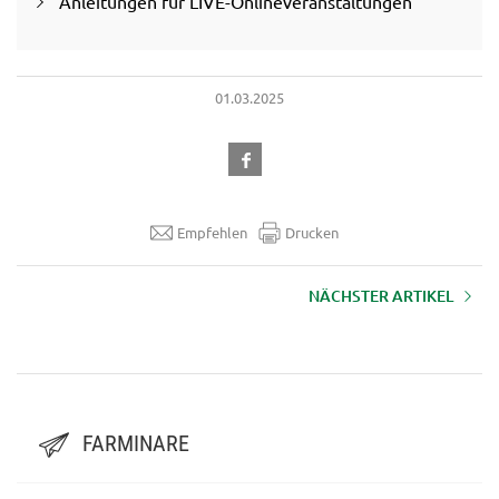
Anleitungen für LIVE-Onlineveranstaltungen
01.03.2025
Empfehlen
Drucken
NÄCHSTER ARTIKEL
AUFZEICHNUNG LFI-Farminar
"Fällhilfen“ - 16.10.2024
FARMINARE