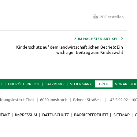
PDF erstellen
ZUM NÄCHSTEN ARTIKEL
Kinderschutz auf dem landwirtschaftlichen Betrieb: Ein
wichtiger Beitrag zum Kindeswohl
H
OBERÖSTERREICH
SALZBURG
STEIERMARK
TIROL
VORARLBER
ldungsinstitut Tirol
6020 Innsbruck
Brixner Straße 1
+43 5 92 92 110
TAKT
IMPRESSUM
DATENSCHUTZ
BARRIEREFREIHEIT
SITEMAP