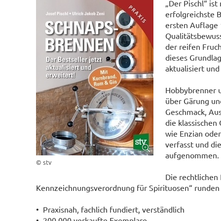
„Der Pischl“ is
erfolgreichste 
ersten Auflage 
Qualitätsbewus
der reifen Fru
dieses Grundlag
aktualisiert und
Hobbybrenner u
über Gärung und
Geschmack, Ausb
die klassischen
wie Enzian oder
verfasst und di
aufgenommen.
© stv
Die rechtliche
Kennzeichnungsverordnung für Spirituosen“ runden
• Praxisnah, fachlich fundiert, verständlich
• 200.000 verkaufte Exemplare