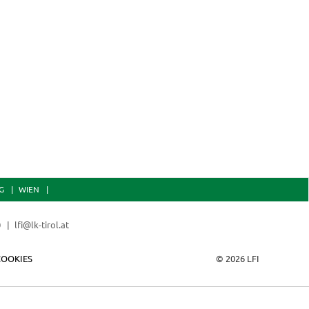
G
WIEN
0
lfi@lk-tirol.at
COOKIES
© 2026 LFI