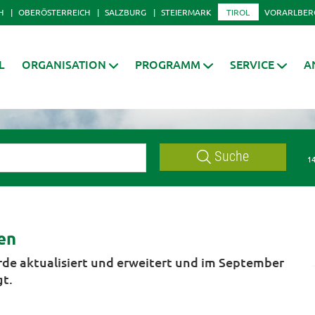
H
OBERÖSTERREICH
SALZBURG
STEIERMARK
TIROL
VORARLBER
L
ORGANISATION
PROGRAMM
SERVICE
A
Suche
14
en
de aktualisiert und erweitert und im September
gt.