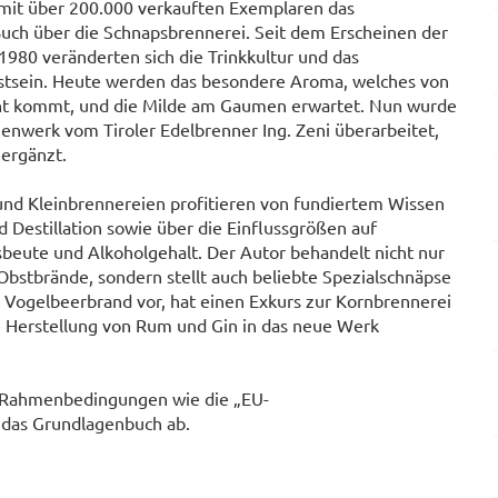
t mit über 200.000 verkauften Exemplaren das
Buch über die Schnapsbrennerei. Seit dem Erscheinen der
1980 veränderten sich die Trinkkultur und das
stsein. Heute werden das besondere Aroma, welches von
cht kommt, und die Milde am Gaumen erwartet. Nun wurde
enwerk vom Tiroler Edelbrenner Ing. Zeni überarbeitet,
 ergänzt.
nd Kleinbrennereien profitieren von fundiertem Wissen
 Destillation sowie über die Einflussgrößen auf
eute und Alkoholgehalt. Der Autor behandelt nicht nur
 Obstbrände, sondern stellt auch beliebte Spezialschnäpse
 Vogelbeerbrand vor, hat einen Exkurs zur Kornbrennerei
e Herstellung von Rum und Gin in das neue Werk
n Rahmenbedingungen wie die „EU-
 das Grundlagenbuch ab.