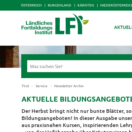
ÖSTERREICH
BURGENLAND
KÄRNTEN
NIEDERÖSTERREIC
AKTUEL
Tirol
Service
Newsletter Archiv
AKTUELLE BILDUNGSANGEBOTE D
Der Herbst bringt nicht nur bunte Blätter, 
Bildungsangeboten! In dieser Ausgabe unser
aus praxisnahen Kursen, inspirierenden Le
– von der Hofübergabe über Kräuterwissen bi