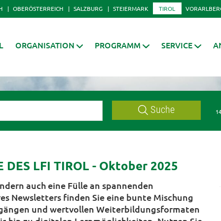
H
OBERÖSTERREICH
SALZBURG
STEIERMARK
TIROL
VORARLBER
L
ORGANISATION
PROGRAMM
SERVICE
A
Suche
14
ES LFI TIROL - Oktober 2025
sondern auch eine Fülle an spannenden
es Newsletters finden Sie eine bunte Mischung
hrgängen und wertvollen Weiterbildungsformaten
s hin zu digitalen Lernmöglichkeiten. Nutzen Sie