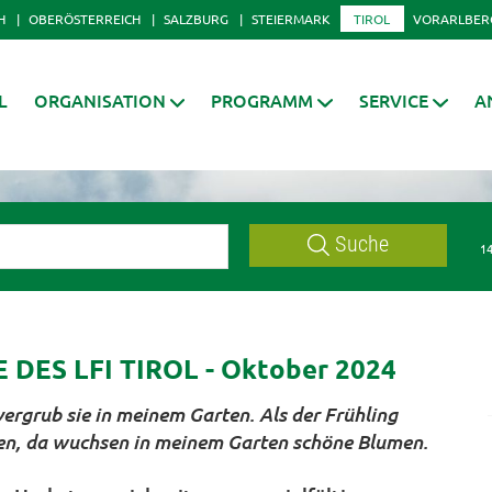
H
OBERÖSTERREICH
SALZBURG
STEIERMARK
TIROL
VORARLBER
L
ORGANISATION
PROGRAMM
SERVICE
A
Suche
14
ES LFI TIROL - Oktober 2024
ergrub sie in meinem Garten. Als der Frühling
aten, da wuchsen in meinem Garten schöne Blumen.