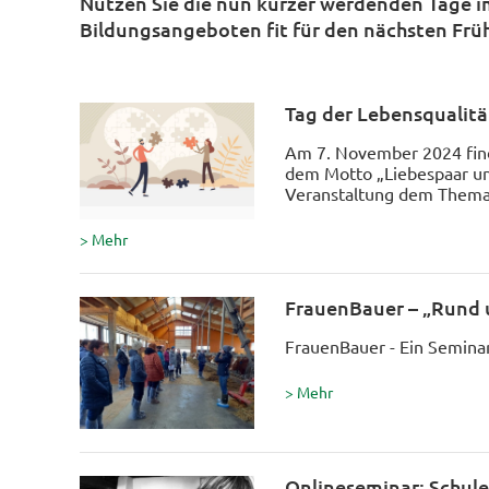
Nützen Sie die nun kürzer werdenden Tage im
Bildungsangeboten fit für den nächsten Frü
Tag der Lebensqualitä
Am 7. November 2024 finde
dem Motto „Liebespaar un
Veranstaltung dem Thema
> Mehr
FrauenBauer – „Rund 
FrauenBauer - Ein Seminart
> Mehr
Onlineseminar: Schul