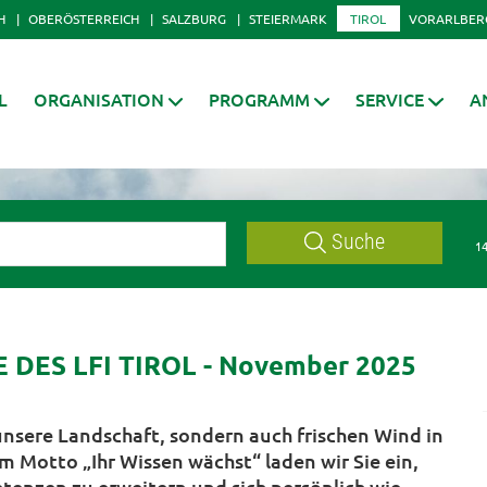
H
OBERÖSTERREICH
SALZBURG
STEIERMARK
TIROL
VORARLBER
L
ORGANISATION
PROGRAMM
SERVICE
A
Suche
14
ES LFI TIROL - November 2025
unsere Landschaft, sondern auch frischen Wind in
m Motto „Ihr Wissen wächst“ laden wir Sie ein,
tenzen zu erweitern und sich persönlich wie