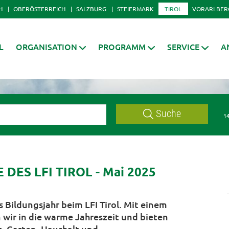
H
OBERÖSTERREICH
SALZBURG
STEIERMARK
TIROL
VORARLBER
L
ORGANISATION
PROGRAMM
SERVICE
A
Suche
14
ES LFI TIROL - Mai 2025
 Bildungsjahr beim LFI Tirol. Mit einem
ir in die warme Jahreszeit und bieten
, Garten, Haushalt und