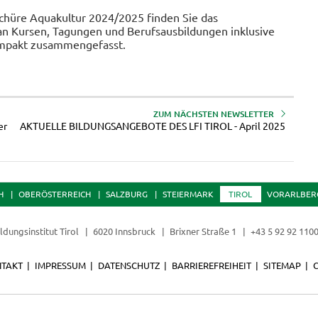
chüre Aquakultur 2024/2025 finden Sie das
an Kursen, Tagungen und Berufsausbildungen inklusive
mpakt zusammengefasst.
ZUM NÄCHSTEN NEWSLETTER
er
AKTUELLE BILDUNGSANGEBOTE DES LFI TIROL - April 2025
H
OBERÖSTERREICH
SALZBURG
STEIERMARK
TIROL
VORARLBER
ldungsinstitut Tirol
6020 Innsbruck
Brixner Straße 1
+43 5 92 92 110
TAKT
IMPRESSUM
DATENSCHUTZ
BARRIEREFREIHEIT
SITEMAP