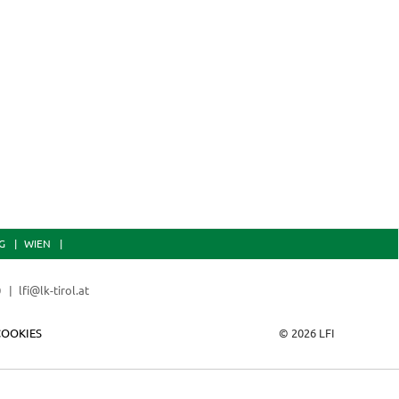
G
WIEN
0
lfi@lk-tirol.at
COOKIES
© 2026 LFI