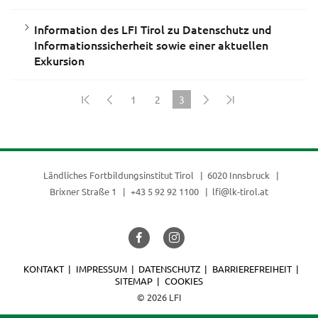
Information des LFI Tirol zu Datenschutz und
Informationssicherheit sowie einer aktuellen
Exkursion
1
2
3
(current)
Ländliches Fortbildungsinstitut Tirol
6020 Innsbruck
Brixner Straße 1
+43 5 92 92 1100
lfi@lk-tirol.at
KONTAKT
IMPRESSUM
DATENSCHUTZ
BARRIEREFREIHEIT
SITEMAP
COOKIES
© 2026 LFI